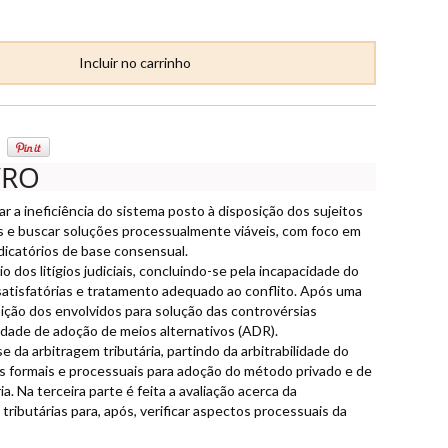
VRO
ar a ineficiência do sistema posto à disposição dos sujeitos
as e buscar soluções processualmente viáveis, com foco em
icatórios de base consensual.
o dos litígios judiciais, concluindo-se pela incapacidade do
satisfatórias e tratamento adequado ao conflito. Após uma
sição dos envolvidos para solução das controvérsias
ilidade de adoção de meios alternativos (ADR).
e da arbitragem tributária, partindo da arbitrabilidade do
tos formais e processuais para adoção do método privado e de
a. Na terceira parte é feita a avaliação acerca da
 tributárias para, após, verificar aspectos processuais da