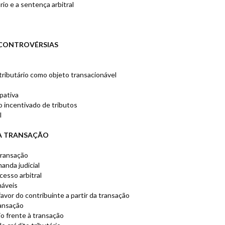
rio e a sentença arbitral
 CONTROVÉRSIAS
tributário como objeto transacionável
ipativa
 incentivado de tributos
l
A TRANSAÇÃO
transação
anda judicial
cesso arbitral
náveis
avor do contribuinte a partir da transação
ransação
io frente à transação