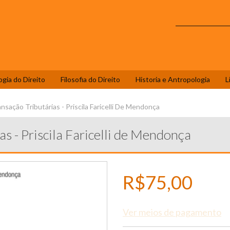
ogia do Direito
Filosofia do Direito
Historia e Antropologia
L
nsação Tributárias - Priscila Faricelli De Mendonça
as - Priscila Faricelli de Mendonça
R$75,00
Ver meios de pagamento