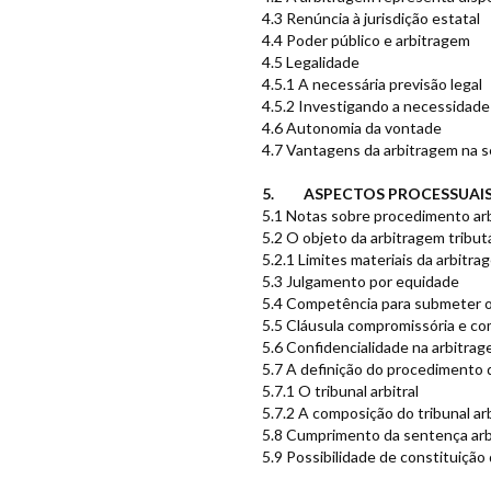
4.3 Renúncia à jurisdição estatal
4.4 Poder público e arbitragem
4.5 Legalidade
4.5.1 A necessária previsão legal
4.5.2 Investigando a necessidade
4.6 Autonomia da vontade
4.7 Vantagens da arbitragem na se
5. ASPECTOS PROCESSUAIS
5.1 Notas sobre procedimento arbit
5.2 O objeto da arbitragem tribut
5.2.1 Limites materiais da arbitra
5.3 Julgamento por equidade
5.4 Competência para submeter o c
5.5 Cláusula compromissória e co
5.6 Confidencialidade na arbitra
5.7 A definição do procedimento 
5.7.1 O tribunal arbitral
5.7.2 A composição do tribunal arb
5.8 Cumprimento da sentença arbit
5.9 Possibilidade de constituição