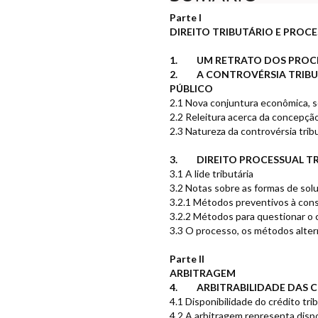
Parte I
DIREITO TRIBUTÁRIO E PROC
1. UM RETRATO DOS PROCES
2. A CONTROVÉRSIA TRIBUT
PÚBLICO
2.1 Nova conjuntura econômica, soc
2.2 Releitura acerca da concepção
2.3 Natureza da controvérsia trib
3. DIREITO PROCESSUAL TR
3.1 A lide tributária
3.2 Notas sobre as formas de solu
3.2.1 Métodos preventivos à const
3.2.2 Métodos para questionar o c
3.3 O processo, os métodos alterna
Parte II
ARBITRAGEM
4. ARBITRABILIDADE DAS C
4.1 Disponibilidade do crédito tri
4.2 A arbitragem representa dispo