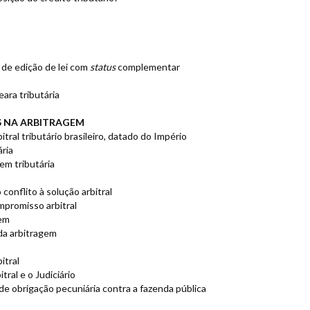
 de edição de lei com
status
complementar
ara tributária
 NA ARBITRAGEM
ral tributário brasileiro, datado do Império
ária
gem tributária
onflito à solução arbitral
mpromisso arbitral
gem
da arbitragem
itral
ral e o Judiciário
 de obrigação pecuniária contra a fazenda pública