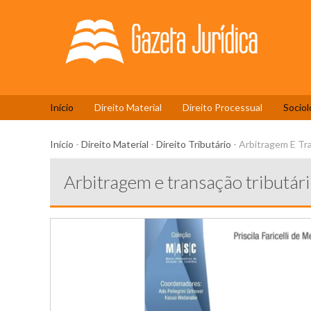
Início
Direito Material
Direito Processual
Sociol
Início
-
Direito Material
-
Direito Tributário
-
Arbitragem E Tra
Arbitragem e transação tributári