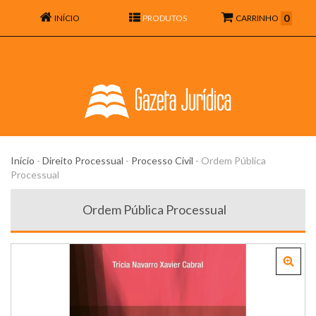
0
INÍCIO
PRODUTOS
CARRINHO
Início
-
Direito Processual
-
Processo Civil
-
Ordem Pública
Processual
Ordem Pública Processual