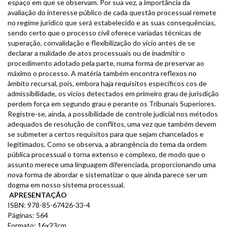
espaço em que se observam. Por sua vez, a importância da
avaliação do interesse público de cada questão processual remete
no regime jurídico que será estabelecido e as suas consequências,
sendo certo que o processo civil oferece variadas técnicas de
superação, convalidação e flexibilização do vício antes de se
declarar a nulidade de atos processuais ou de inadmitir o
procedimento adotado pela parte, numa forma de preservar ao
máximo o processo. A matéria também encontra reflexos no
âmbito recursal, pois, embora haja requisitos específicos cos de
admissibilidade, os vícios detectados em primeiro grau de jurisdição
perdem força em segundo grau e perante os Tribunais Superiores.
Registre-se, ainda, a possibilidade de controle judicial nos métodos
adequados de resolução de conflitos, uma vez que também devem
se submeter a certos requisitos para que sejam chancelados e
legitimados. Como se observa, a abrangência do tema da ordem
pública processual o torna extenso e complexo, de modo que o
assunto merece uma linguagem diferenciada, proporcionando uma
nova forma de abordar e sistematizar o que ainda parece ser um
dogma em nosso sistema processual.
APRESENTAÇÃO
ISBN: 978-85-67426-33-4
Páginas: 564
Formato: 16x23cm